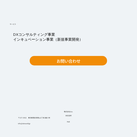
サービス
DXコンサルティング事業
インキュベーション事業（新規事業開発）
お問い合わせ
株式会社d.w.
本社住所
〒107-0062 東京都港区南青山2丁目2番15号
Mail
info@dotworld.jp