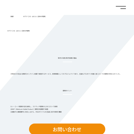
実績
NTTドコモ - はたらく部MVP開発
NTTドコモ - はたらく部MVP開発
制作の背景/制作依頼の理由
子供向けの社会人教育をオンライン授業で実施するサービス。新規事業としてのプロジェクトであり、迅速なプロダクト改善と低コストでの開発が求められていた。
​開発ポイント
☑︎ノーコード開発手法を採用し、スクラッチ開発の1/3のコストで実現
☑︎MVP（Minimum Viable Product）開発を短期間で実施
☑︎変動する事業要件に対応しながら、PDCAサイクルを迅速に回す体制を構築
お問い合わせ